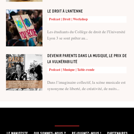
Le droit à l’antenne
Podcast | Droit | Workshop
Les étudiants du Collège de droit de l'Université
Lyon 3 se sont prêter au...
Devenir parents dans la musique, le prix de
la vulnérabilité
Podcast | Musique | Table-ronde
Dans l’imaginaire collectif, la scène musicale est
synonyme de liberté, de créativité, de nuits...
LE MANIFESTE
QUI SOMMES-NOUS ?
REJOIGNEZ-NOUS !
PARTENAIRES