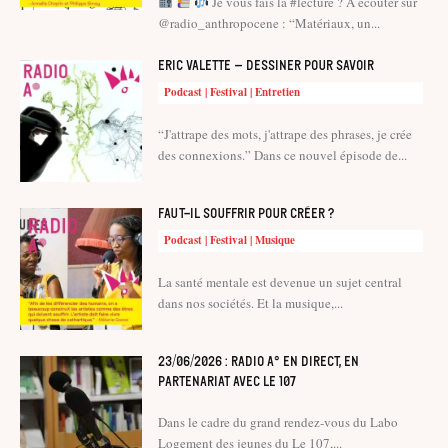
Je vous fais la #lecture ? A écouter sur
@radio_anthropocene : “Matériaux, un...
Eric Valette – Dessiner pour savoir
Podcast | Festival | Entretien
“J'attrape des mots, j'attrape des phrases, je crée
des connexions.” Dans ce nouvel épisode de...
Faut-il souffrir pour créer ?
Podcast | Festival | Musique
La santé mentale est devenue un sujet central
dans nos sociétés. Et la musique,...
23/06/2026 : Radio A° en direct, en
partenariat avec le 107
Dans le cadre du grand rendez-vous du Labo
Logement des jeunes du Le 107,...