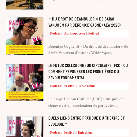
« Du droit de déambuler » de Sarah
Vanuxem par Bérénice Gagne (AEA 2026)
Podcast | Anthropocène | Festival
Bérénice Gagne lit « Du droit de déambuler » de
Sarah Vanuxem (Editions Wildproject,...
Le Futur Collisionneur Circulaire (FCC), ou
comment repousser les frontières du
savoir fondamental
Podcast | Festival | Table ronde
Le Large Hadron Collider (LHC) situé près de
Genève est un accélérateur de particules...
Quels liens entre pratique du théâtre et
écologie ?
Podcast | Festival | Entretien