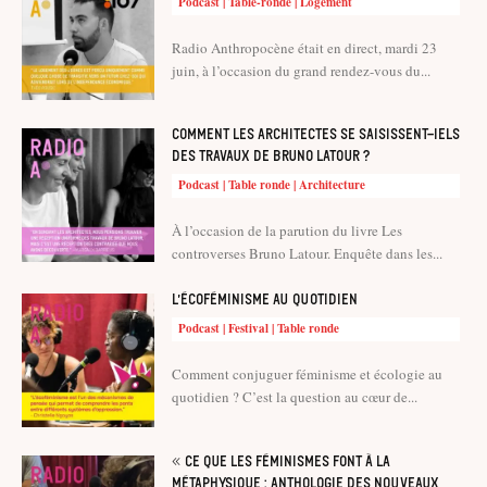
Podcast | Table-ronde | Logement
Radio Anthropocène était en direct, mardi 23
juin, à l’occasion du grand rendez-vous du...
Comment les architectes se saisissent-iels
des travaux de Bruno Latour ?
Podcast | Table ronde | Architecture
À l’occasion de la parution du livre Les
controverses Bruno Latour. Enquête dans les...
L’écoféminisme au quotidien
Podcast | Festival | Table ronde
Comment conjuguer féminisme et écologie au
quotidien ? C’est la question au cœur de...
« Ce que les féminismes font à la
métaphysique : anthologie des nouveaux