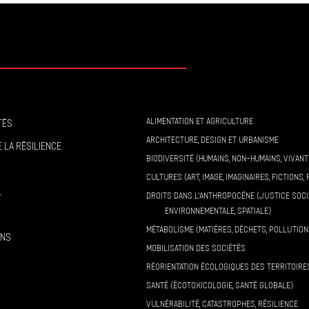
ALIMENTATION ET AGRICULTURE
tés
ARCHITECTURE, DESIGN ET URBANISME
 la résilience
BIODIVERSITÉ (HUMAINS, NON-HUMAINS, VIVANT
CULTURES (ART, IMAGE, IMAGINAIRES, FICTIONS, 
l
DROITS DANS L’ANTHROPOCÈNE (JUSTICE SOCI
ENVIRONNEMENTALE, SPATIALE)
MÉTABOLISME (MATIÈRES, DÉCHETS, POLLUTION
ons
MOBILISATION DES SOCIÉTÉS
RÉORIENTATION ÉCOLOGIQUES DES TERRITOIRE
SANTÉ (ÉCOTOXICOLOGIE, SANTÉ GLOBALE)
VULNÉRABILITÉ, CATASTROPHES, RÉSILIENCE