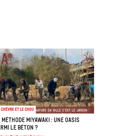
 chèvre et le chou
 méthode Miyawaki : une oasis
rmi le béton ?