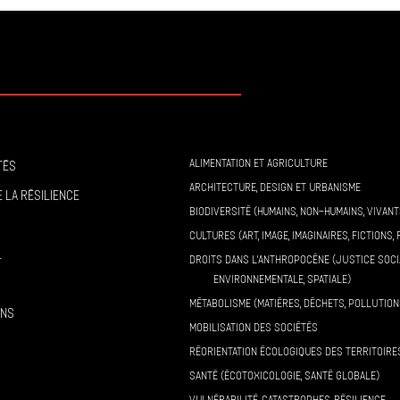
ALIMENTATION ET AGRICULTURE
tés
ARCHITECTURE, DESIGN ET URBANISME
 la résilience
BIODIVERSITÉ (HUMAINS, NON-HUMAINS, VIVANT
CULTURES (ART, IMAGE, IMAGINAIRES, FICTIONS, 
l
DROITS DANS L’ANTHROPOCÈNE (JUSTICE SOCI
ENVIRONNEMENTALE, SPATIALE)
MÉTABOLISME (MATIÈRES, DÉCHETS, POLLUTION
ons
MOBILISATION DES SOCIÉTÉS
RÉORIENTATION ÉCOLOGIQUES DES TERRITOIRE
SANTÉ (ÉCOTOXICOLOGIE, SANTÉ GLOBALE)
VULNÉRABILITÉ, CATASTROPHES, RÉSILIENCE