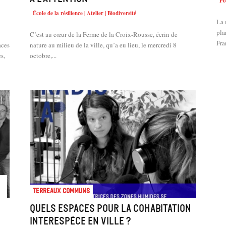
Po
École de la résilience | Atelier | Biodiversité
La 
pla
C’est au cœur de la Ferme de la Croix-Rousse, écrin de
Fra
aces
nature au milieu de la ville, qu’a eu lieu, le mercredi 8
s,
octobre,...
Terreaux Communs
Quels espaces pour la cohabitation
interespèce en ville ?