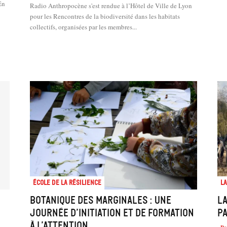
En
Radio Anthropocène s'est rendue à l’Hôtel de Ville de Lyon
pour les Rencontres de la biodiversité dans les habitats
collectifs, organisées par les membres...
École de la résilience
La
Botanique des marginales : une
La
journée d’initiation et de formation
pa
à l’attention