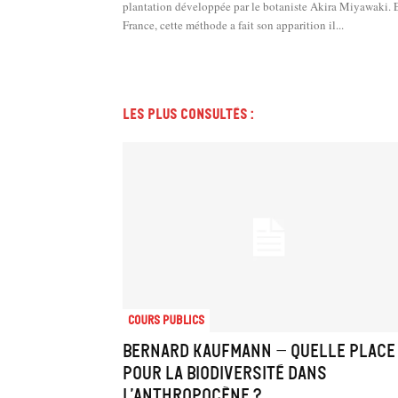
plantation développée par le botaniste Akira Miyawaki. 
France, cette méthode a fait son apparition il...
Les plus consultés :
Cours Publics
Bernard Kaufmann – Quelle place
pour la biodiversité dans
l’anthropocène ?