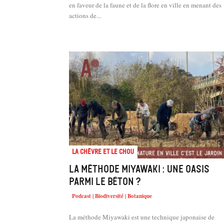
en faveur de la faune et de la flore en ville en menant des
actions de...
La chèvre et le chou
La méthode Miyawaki : une oasis
parmi le béton ?
Podcast | Biodiversité | Botanique
La méthode Miyawaki est une technique japonaise de