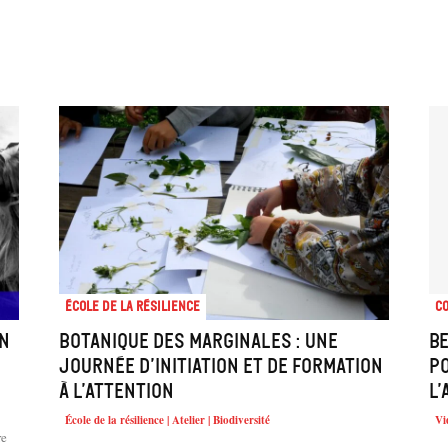
École de la résilience
Co
on
Botanique des marginales : une
B
journée d’initiation et de formation
po
à l’attention
l
École de la résilience | Atelier | Biodiversité
Vi
re