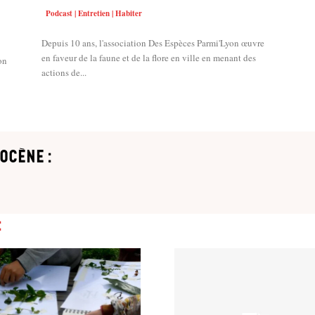
Podcast | Entretien | Habiter
Depuis 10 ans, l'association Des Espèces Parmi'Lyon œuvre
en faveur de la faune et de la flore en ville en menant des
on
actions de...
ocène :
: