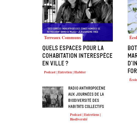
Terreaux Communs
Écol
Quels espaces pour la
Bot
cohabitation interespèce
mar
en ville ?
d’i
for
Podcast | Entretien | Habiter
École
Radio Anthropocène
aux journées de la
biodiversité des
habitats collectifs
Podcast | Entretiens |
Biodiversité