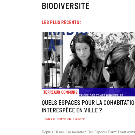
biodiversité
Les plus récents :
Terreaux Communs
Quels espaces pour la cohabitati
interespèce en ville ?
Podcast | Entretien | Habiter
Depuis 10 ans, l'association Des Espèces Parmi'Lyon œuv