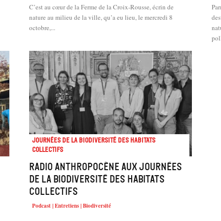
C’est au cœur de la Ferme de la Croix-Rousse, écrin de
Par
nature au milieu de la ville, qu’a eu lieu, le mercredi 8
des
octobre,...
nat
pol
Journées de la biodiversité des habitats
collectifs
Radio Anthropocène aux journées
de la biodiversité des habitats
collectifs
Podcast | Entretiens | Biodiversité