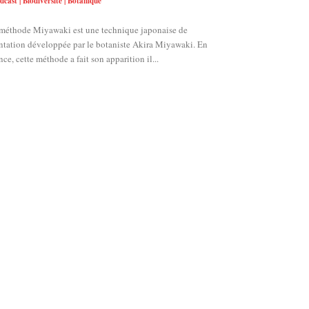
dcast | Biodiversité | Botanique
méthode Miyawaki est une technique japonaise de
ntation développée par le botaniste Akira Miyawaki. En
nce, cette méthode a fait son apparition il...