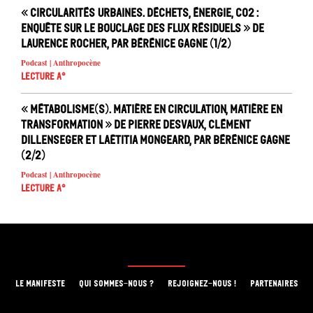
« Circularités urbaines. Déchets, énergie, CO2 :
enquête sur le bouclage des flux résiduels » de
Laurence Rocher, par Bérénice Gagne (1/2)
Podcast | Anthropocène
Lecture A°
« Métabolisme(s). Matière en circulation, matière en
transformation » de Pierre Desvaux, Clément
Dillenseger et Laëtitia Mongeard, par Bérénice Gagne
(2/2)
Podcast | Anthropocène
Lecture A°
LE MANIFESTE
QUI SOMMES-NOUS ?
REJOIGNEZ-NOUS !
PARTENAIRES