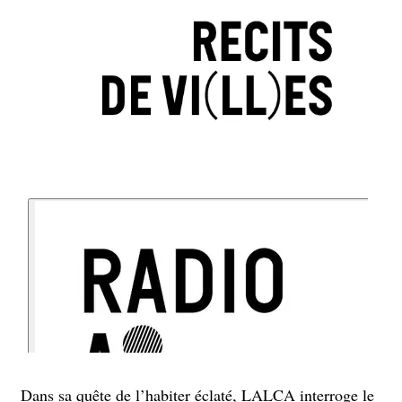
Dans sa quête de l’habiter éclaté, LALCA interroge le