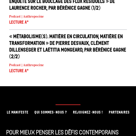
enquête sur le bouclage des flux résiduels » de
Laurence Rocher, par Bérénice Gagne (1/2)
Podcast | Anthropocène
Lecture A°
« Métabolisme(s). Matière en circulation, matière en
transformation » de Pierre Desvaux, Clément
Dillenseger et Laëtitia Mongeard, par Bérénice Gagne
(2/2)
Podcast | Anthropocène
Lecture A°
LE MANIFESTE
QUI SOMMES-NOUS ?
REJOIGNEZ-NOUS !
PARTENAIRES
Pour mieux penser les défis contemporains