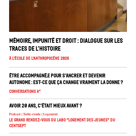
Mémoire, impunité et droit : dialogue sur les
traces de l’histoire
À l'école de l'Anthropocène 2026
Être accompagné.e pour s’ancrer et devenir
autonome : est-ce que ça change vraiment la donne ?
Conversations A°
Avoir 20 ans, c’était mieux avant ?
Podcast | Table-ronde | Logement
Le Grand Rendez-vous du Labo "Logement des jeunes" du
Centsept