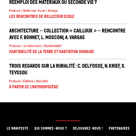
Réemploi des matériaux ou seconde vie ?
Podcast | Bellecour Ecole | Design
Les rencontres de Bellecour Ecole
Architecture – Collection « Cailloux » – rencontre
avec F. Bonnet, L. Mosconi, A. Vargas
Podcast | Architecture | Habitabilité
Habitabilité de la Terre et habitation humaine
Trois regards sur la ruralité : C. Delfosse, N. Krief, S.
Teyssou
Podcast | Édition | Ruralité
À partir de l'anthropocène
LE MANIFESTE
QUI SOMMES-NOUS ?
REJOIGNEZ-NOUS !
PARTENAIRES