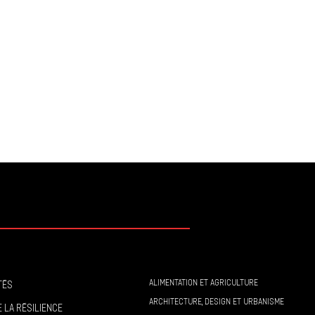
ALIMENTATION ET AGRICULTURE
tés
ARCHITECTURE, DESIGN ET URBANISME
 la résilience