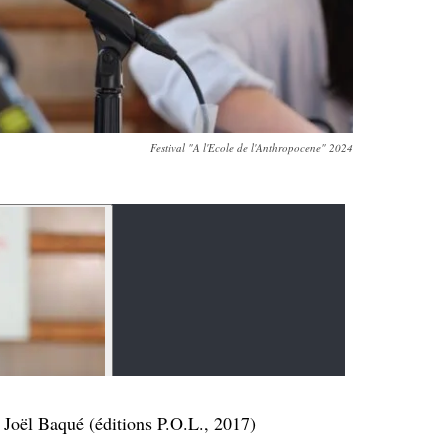
Festival "A l'Ecole de l'Anthropocene" 2024
 Joël Baqué (éditions P.O.L., 2017)