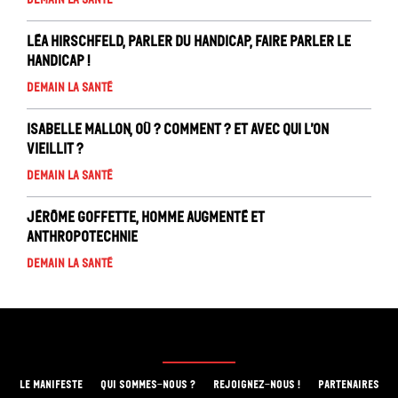
Léa Hirschfeld, Parler du handicap, faire parler le
handicap !
Demain la santé
Isabelle Mallon, Où ? comment ? Et avec qui l’on
vieillit ?
Demain la santé
Jérôme Goffette, Homme augmenté et
anthropotechnie
Demain la santé
LE MANIFESTE
QUI SOMMES-NOUS ?
REJOIGNEZ-NOUS !
PARTENAIRES