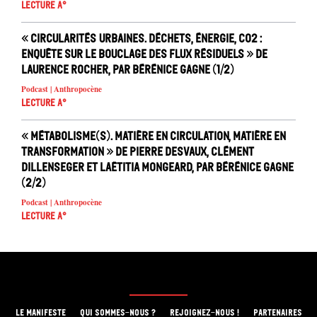
Lecture A°
« Circularités urbaines. Déchets, énergie, CO2 :
enquête sur le bouclage des flux résiduels » de
Laurence Rocher, par Bérénice Gagne (1/2)
Podcast | Anthropocène
Lecture A°
« Métabolisme(s). Matière en circulation, matière en
transformation » de Pierre Desvaux, Clément
Dillenseger et Laëtitia Mongeard, par Bérénice Gagne
(2/2)
Podcast | Anthropocène
Lecture A°
LE MANIFESTE
QUI SOMMES-NOUS ?
REJOIGNEZ-NOUS !
PARTENAIRES