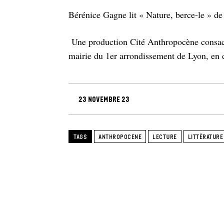
Bérénice Gagne lit « Nature, berce-le » d
Une production Cité Anthropocène consacré
mairie du 1er arrondissement de Lyon, en 
23 novembre 23
TAGS
ANTHROPOCENE
LECTURE
LITTÉRATURE