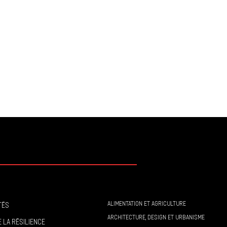
ALIMENTATION ET AGRICULTURE
tés
ARCHITECTURE, DESIGN ET URBANISME
 la résilience