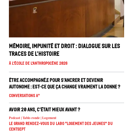
Mémoire, impunité et droit : dialogue sur les
traces de l’histoire
À l'école de l'Anthropocène 2026
Être accompagné.e pour s’ancrer et devenir
autonome : est-ce que ça change vraiment la donne ?
Conversations A°
Avoir 20 ans, c’était mieux avant ?
Podcast | Table-ronde | Logement
Le Grand Rendez-vous du Labo "Logement des jeunes" du
Centsept