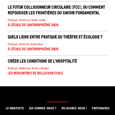
Le Futur Collisionneur Circulaire (FCC), ou comment
repousser les frontières du savoir fondamental
Podcast | Festival | Table ronde
À l'école de l'Anthropocène 2026
Quels liens entre pratique du théâtre et écologie ?
Podcast | Festival | Entretien
À l'école de l'Anthropocène 2026
Créer les conditions de l’hospitalité
Podcast | Bellecour Ecole | Design
Les rencontres de Bellecour Ecole
LE MANIFESTE
QUI SOMMES-NOUS ?
REJOIGNEZ-NOUS !
PARTENAIRES