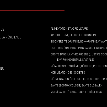
ALIMENTATION ET AGRICULTURE
tés
ARCHITECTURE, DESIGN ET URBANISME
 la résilience
BIODIVERSITÉ (HUMAINS, NON-HUMAINS, VIVANT
CULTURES (ART, IMAGE, IMAGINAIRES, FICTIONS, 
l
DROITS DANS L’ANTHROPOCÈNE (JUSTICE SOCI
ENVIRONNEMENTALE, SPATIALE)
MÉTABOLISME (MATIÈRES, DÉCHETS, POLLUTION
ons
MOBILISATION DES SOCIÉTÉS
RÉORIENTATION ÉCOLOGIQUES DES TERRITOIRE
SANTÉ (ÉCOTOXICOLOGIE, SANTÉ GLOBALE)
VULNÉRABILITÉ, CATASTROPHES, RÉSILIENCE