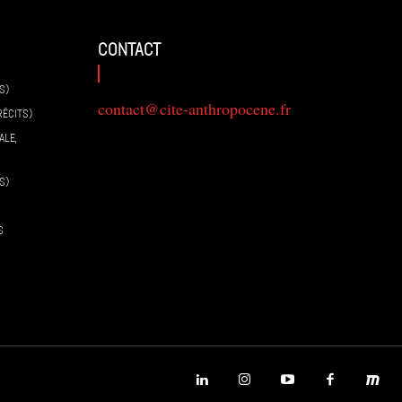
contact
S)
contact@cite-anthropocene.fr
RÉCITS)
ALE,
S)
S