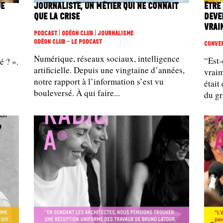
ue
Journaliste, un métier qui ne connait
Être
que la crise
deve
vrai
Podcast | Odéon Club | Journalisme
Odéon Club - Le Podcast
Conver
Numérique, réseaux sociaux, intelligence
“Est
é ? ».
artificielle. Depuis une vingtaine d’années,
vraiment 
notre rapport à l’information s’est vu
était
bouleversé. À qui faire...
du gr