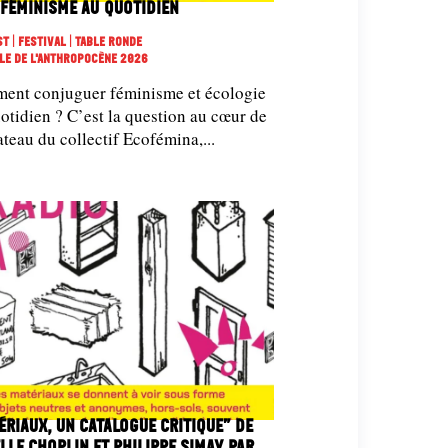
oféminisme au quotidien
t | Festival | Table Ronde
ole De L'Anthropocène 2026
ent conjuguer féminisme et écologie
otidien ? C’est la question au cœur de
ateau du collectif Ecofémina,...
ériaux, un catalogue critique” de
lle Choplin et Philippe Simay, par