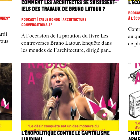
Comment les architectes se saisissent-
L’éc
iels des travaux de Bruno Latour ?
Podcas
eunes"
À L'éc
Podcast | Table Ronde | Architecture
Conversations A°
Comm
ardi
À l’occasion de la parution du livre Les
au qu
vous
controverses Bruno Latour. Enquête dans
ce pl
les mondes de l’architecture, dirigé par...
L’éropolitique contre le capitalisme
“Mat
libidinal
Arme