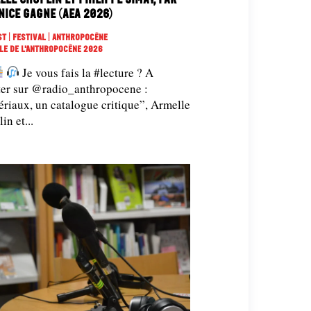
nice Gagne (AEA 2026)
t | Festival | Anthropocène
ole De L'Anthropocène 2026
Je vous fais la #lecture ? A
ter sur @radio_anthropocene :
riaux, un catalogue critique”, Armelle
in et...