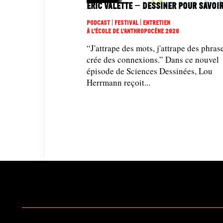
Eric Valette – Dessiner pour savoi
Podcast | Festival | Entretien
À L'école De L'Anthropocène 2026
“J'attrape des mots, j'attrape des phrase
crée des connexions.” Dans ce nouvel
épisode de Sciences Dessinées, Lou
Herrmann reçoit...