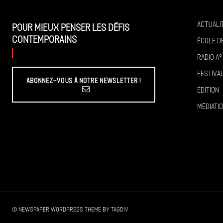
Actuali
Pour mieux penser les défis
contemporains
École de
Radio A°
Festiva
Abonnez-vous à Notre Newsletter !
Édition
Médiati
© Newspaper WordPress Theme by TagDiv