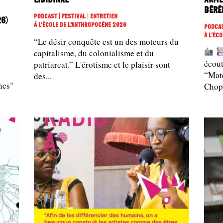
Béré
Podcast | Festival | Entretien
26)
À L'école De L'Anthropocène 2026
Podcas
À L'éc
“Le désir conquête est un des moteurs du
capitalisme, du colonialisme et du
écou
patriarcat.” L'érotisme et le plaisir sont
“Maté
des...
nes"
Chopl