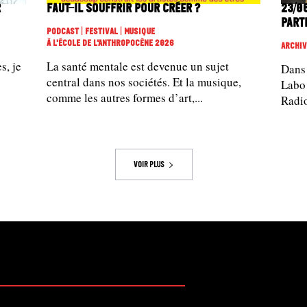
r
Faut-il souffrir pour créer ?
23/06
part
Podcast | Festival | Musique
À L'école De L'Anthropocène 2026
Archiv
s, je
La santé mentale est devenue un sujet
Dans 
central dans nos sociétés. Et la musique,
Labo
comme les autres formes d’art,...
Radio
Voir plus