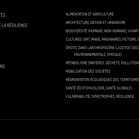
ALIMENTATION ET AGRICULTURE
tés
ARCHITECTURE, DESIGN ET URBANISME
 la résilience
BIODIVERSITÉ (HUMAINS, NON-HUMAINS, VIVANT
CULTURES (ART, IMAGE, IMAGINAIRES, FICTIONS, 
l
DROITS DANS L’ANTHROPOCÈNE (JUSTICE SOCI
ENVIRONNEMENTALE, SPATIALE)
MÉTABOLISME (MATIÈRES, DÉCHETS, POLLUTION
ons
MOBILISATION DES SOCIÉTÉS
RÉORIENTATION ÉCOLOGIQUES DES TERRITOIRE
SANTÉ (ÉCOTOXICOLOGIE, SANTÉ GLOBALE)
VULNÉRABILITÉ, CATASTROPHES, RÉSILIENCE