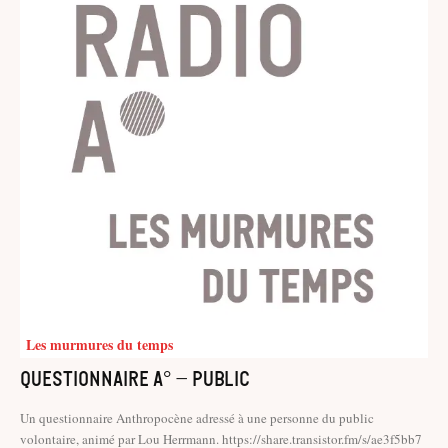
Les murmures du temps
Questionnaire A° – Public
Un questionnaire Anthropocène adressé à une personne du public
volontaire, animé par Lou Herrmann. https://share.transistor.fm/s/ae3f5bb7