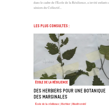
dans le cadre de l'École de la Résilience, a invité enfants 
séniors du Collectif...
Les plus consultés :
École de la résilience
Des herbiers pour une Botanique
des marginales
École de la résilience | Herbier | Biodiversité