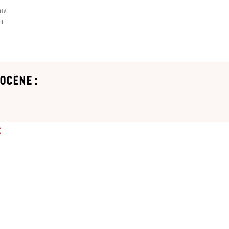
tié
et
ocène :
: