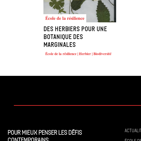
École de la résilience
Des herbiers pour une
Botanique des
marginales
École de la résilience | Herbier | Biodiversité
Actuali
Pour mieux penser les défis
contemporains
École de