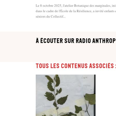
Le 8 octobre 2025, l'atelier Botanique des marginales, ini
dans le cadre de l'École de la Résilience, a invité enfants 
séniors du Collectif...
à écouter sur Radio Anthrop
Tous les contenus associés 