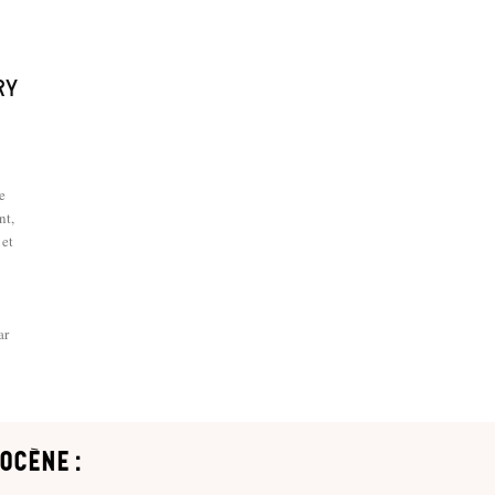
–
ry
e
nt,
 et
ar
ocène :