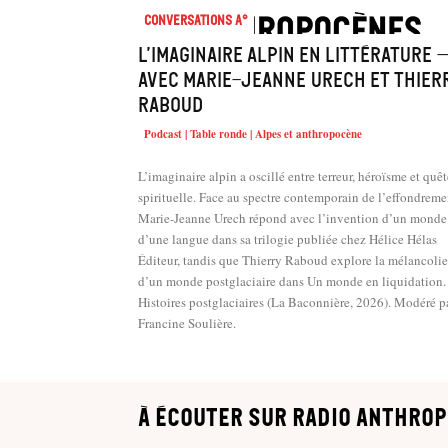
Conversations A°
L’imaginaire alpin en littérature 
avec Marie-Jeanne Urech et Thier
Raboud
Podcast | Table ronde | Alpes et anthropocène
L’imaginaire alpin a oscillé entre terreur, héroïsme et quêt
spirituelle. Face au spectre contemporain de l’effondreme
Marie-Jeanne Urech répond avec l’invention d’un monde
d’une langue dans sa trilogie publiée chez Hélice Hélas
Éditeur, tandis que Thierry Raboud explore la mélancolie
d’un monde postglaciaire dans Un monde en liquidation.
Histoires postglaciaires (La Baconnière, 2026). Modéré p
Francine Soulière.
à écouter sur Radio Anthrop