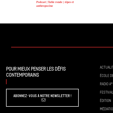
Podcast | Table ronde | Alpes et
anthropocène
Actuali
Pour mieux penser les défis
contemporains
École de
Radio A°
Festiva
Abonnez-vous à Notre Newsletter !
Édition
Médiati