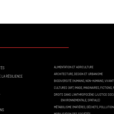
ALIMENTATION ET AGRICULTURE
tés
ARCHITECTURE, DESIGN ET URBANISME
 la résilience
BIODIVERSITÉ (HUMAINS, NON-HUMAINS, VIVANT
CULTURES (ART, IMAGE, IMAGINAIRES, FICTIONS, 
l
DROITS DANS L’ANTHROPOCÈNE (JUSTICE SOCI
ENVIRONNEMENTALE, SPATIALE)
MÉTABOLISME (MATIÈRES, DÉCHETS, POLLUTION
ons
MOBILISATION DES SOCIÉTÉS