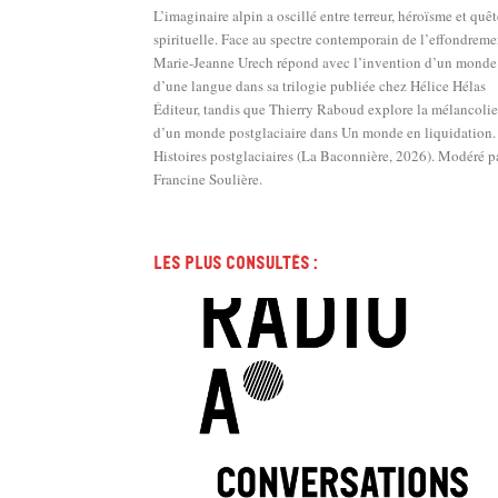
L’imaginaire alpin a oscillé entre terreur, héroïsme et quêt
spirituelle. Face au spectre contemporain de l’effondreme
Marie-Jeanne Urech répond avec l’invention d’un monde
d’une langue dans sa trilogie publiée chez Hélice Hélas
Éditeur, tandis que Thierry Raboud explore la mélancolie
d’un monde postglaciaire dans Un monde en liquidation.
Histoires postglaciaires (La Baconnière, 2026). Modéré p
Francine Soulière.
Les plus consultés :