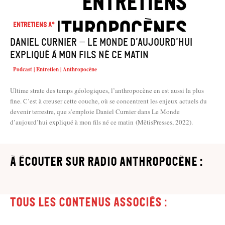
Entretiens A°
Daniel Curnier – Le Monde d’aujourd’hui
expliqué à mon fils né ce matin
Podcast | Entretien | Anthropocène
Ultime strate des temps géologiques, l’anthropocène en est aussi la plus
fine. C’est à creuser cette couche, où se concentrent les enjeux actuels du
devenir terrestre, que s’emploie Daniel Curnier dans Le Monde
d’aujourd’hui expliqué à mon fils né ce matin (MētisPresses, 2022).
à écouter sur Radio Anthropocène :
Tous les contenus associés :