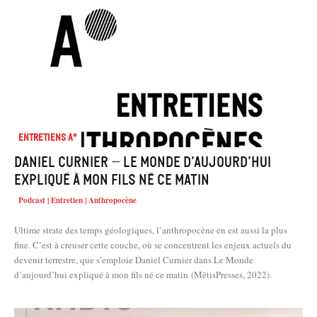
Entretiens A°
Daniel Curnier – Le Monde d’aujourd’hui
expliqué à mon fils né ce matin
Podcast | Entretien | Anthropocène
Ultime strate des temps géologiques, l’anthropocène en est aussi la plus
fine. C’est à creuser cette couche, où se concentrent les enjeux actuels du
devenir terrestre, que s’emploie Daniel Curnier dans Le Monde
d’aujourd’hui expliqué à mon fils né ce matin (MētisPresses, 2022).