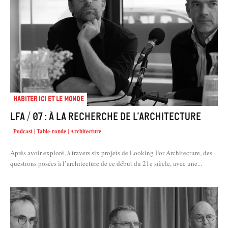
Habiter Ici et le Monde
LFA / 07 : À la recherche de l’architecture
Podcast | Table-ronde | Architecture
Après avoir exploré, à travers six projets de Looking For Architecture, des
questions posées à l’architecture de ce début du 21e siècle, avec une...