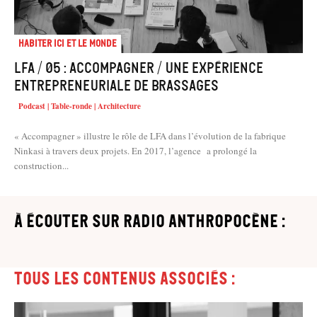
Habiter Ici et le Monde
LFA / 05 : Accompagner / Une expérience
entrepreneuriale de brassages
Podcast | Table-ronde | Architecture
« Accompagner » illustre le rôle de LFA dans l’évolution de la fabrique
Ninkasi à travers deux projets. En 2017, l’agence a prolongé la
construction...
à écouter sur Radio Anthropocène :
Tous les contenus associés :