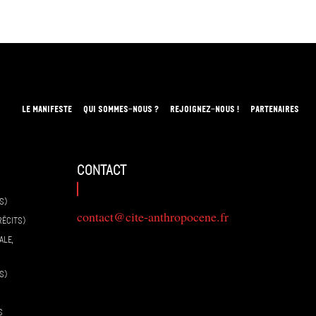
LE MANIFESTE
QUI SOMMES-NOUS ?
REJOIGNEZ-NOUS !
PARTENAIRES
contact
S)
contact@cite-anthropocene.fr
RÉCITS)
ALE,
S)
S