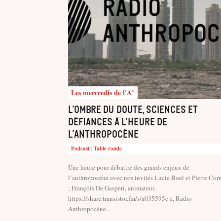
Les mercredis de l'A°
L’ombre du doute, sciences et
défiances à l’heure de
l’Anthropocène
Podcast | Table ronde
Une heure pour débattre des grands enjeux de
l’anthropocène avec nos invités Lucie Boel et Pierre Cor
; François De Gasperi, animateur.
https://share.transistor.fm/s/a035595c e, Radio
Anthropocène...