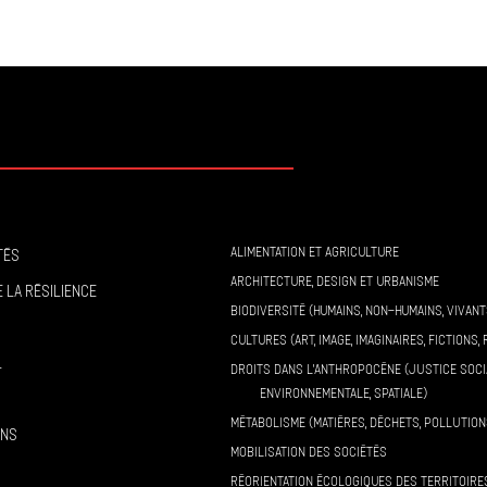
ALIMENTATION ET AGRICULTURE
tés
ARCHITECTURE, DESIGN ET URBANISME
 la résilience
BIODIVERSITÉ (HUMAINS, NON-HUMAINS, VIVANT
CULTURES (ART, IMAGE, IMAGINAIRES, FICTIONS, 
l
DROITS DANS L’ANTHROPOCÈNE (JUSTICE SOCI
ENVIRONNEMENTALE, SPATIALE)
MÉTABOLISME (MATIÈRES, DÉCHETS, POLLUTION
ons
MOBILISATION DES SOCIÉTÉS
RÉORIENTATION ÉCOLOGIQUES DES TERRITOIRE