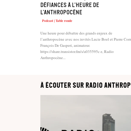
défiances à l’heure de
l’Anthropocène
Podcast | Table ronde
Une heure pour débattre des grands enjeux de
l’anthropocène avec nos invités Lucie Boel et Pierre Corn
François De Gasperi, animateur.
https://share.transistor.fm/s/a035595c e, Radio
Anthropocène...
à écouter sur Radio Anthrop