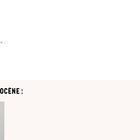
u ;
ocène :