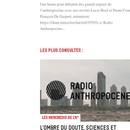
Une heure pour débattre des grands enjeux de
l’anthropocène avec nos invités Lucie Boel et Pierre Corn
François De Gasperi, animateur.
https://share.transistor.fm/s/a035595c e, Radio
Anthropocène...
Les plus consultés :
Les mercredis de l'A°
L’ombre du doute, sciences et