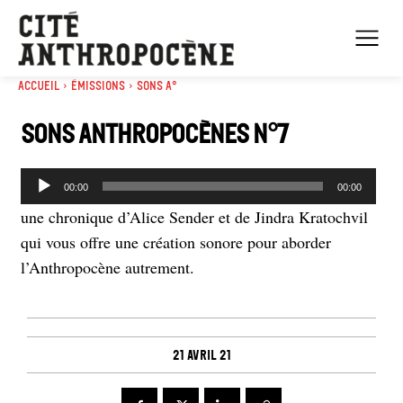
Accueil
Émissions
Sons A°
Sons Anthropocènes n°7
L
00:00
00:00
e
une chronique d’Alice Sender et de Jindra Kratochvil
c
qui vous offre une création sonore pour aborder
t
l’Anthropocène autrement.
e
u
r
a
21 avril 21
u