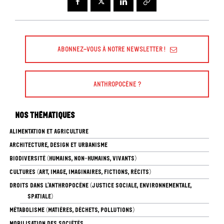
d
i
o
Abonnez-vous à Notre Newsletter !
Anthropocène ?
Nos thématiques
ALIMENTATION ET AGRICULTURE
ARCHITECTURE, DESIGN ET URBANISME
BIODIVERSITÉ (HUMAINS, NON-HUMAINS, VIVANTS)
CULTURES (ART, IMAGE, IMAGINAIRES, FICTIONS, RÉCITS)
DROITS DANS L’ANTHROPOCÈNE (JUSTICE SOCIALE, ENVIRONNEMENTALE,
SPATIALE)
MÉTABOLISME (MATIÈRES, DÉCHETS, POLLUTIONS)
MOBILISATION DES SOCIÉTÉS