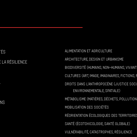
ALIMENTATION ET AGRICULTURE
tés
ARCHITECTURE, DESIGN ET URBANISME
 la résilience
BIODIVERSITÉ (HUMAINS, NON-HUMAINS, VIVANT
CULTURES (ART, IMAGE, IMAGINAIRES, FICTIONS, 
l
DROITS DANS L’ANTHROPOCÈNE (JUSTICE SOCI
ENVIRONNEMENTALE, SPATIALE)
MÉTABOLISME (MATIÈRES, DÉCHETS, POLLUTION
ons
MOBILISATION DES SOCIÉTÉS
RÉORIENTATION ÉCOLOGIQUES DES TERRITOIRE
SANTÉ (ÉCOTOXICOLOGIE, SANTÉ GLOBALE)
VULNÉRABILITÉ, CATASTROPHES, RÉSILIENCE