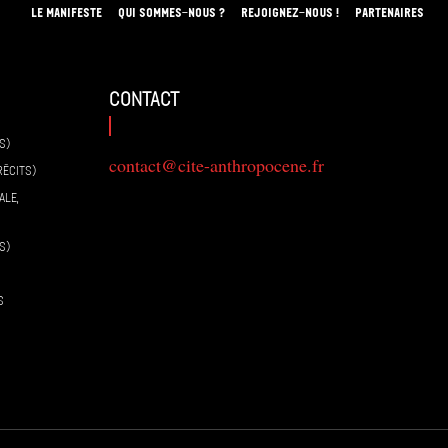
LE MANIFESTE
QUI SOMMES-NOUS ?
REJOIGNEZ-NOUS !
PARTENAIRES
contact
S)
contact@cite-anthropocene.fr
RÉCITS)
ALE,
S)
S