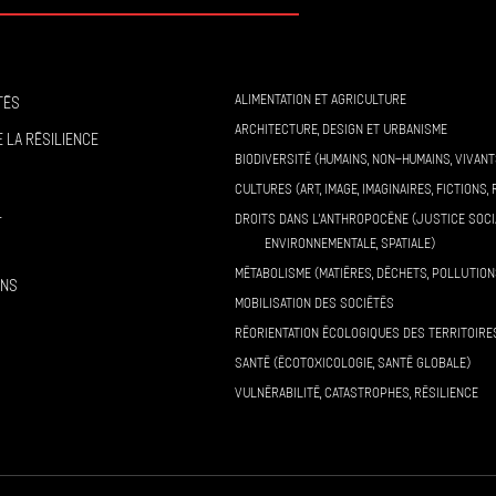
ALIMENTATION ET AGRICULTURE
tés
ARCHITECTURE, DESIGN ET URBANISME
 la résilience
BIODIVERSITÉ (HUMAINS, NON-HUMAINS, VIVANT
CULTURES (ART, IMAGE, IMAGINAIRES, FICTIONS, 
l
DROITS DANS L’ANTHROPOCÈNE (JUSTICE SOCI
ENVIRONNEMENTALE, SPATIALE)
MÉTABOLISME (MATIÈRES, DÉCHETS, POLLUTION
ons
MOBILISATION DES SOCIÉTÉS
RÉORIENTATION ÉCOLOGIQUES DES TERRITOIRE
SANTÉ (ÉCOTOXICOLOGIE, SANTÉ GLOBALE)
VULNÉRABILITÉ, CATASTROPHES, RÉSILIENCE