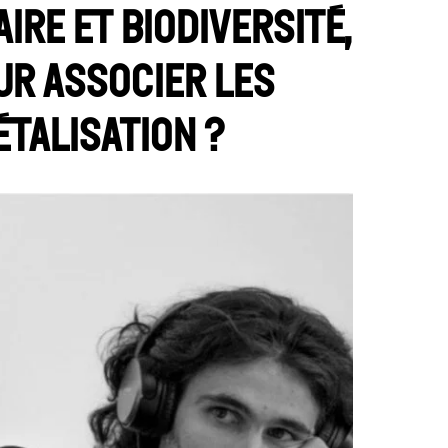
ire et biodiversité,
ur associer les
étalisation ?