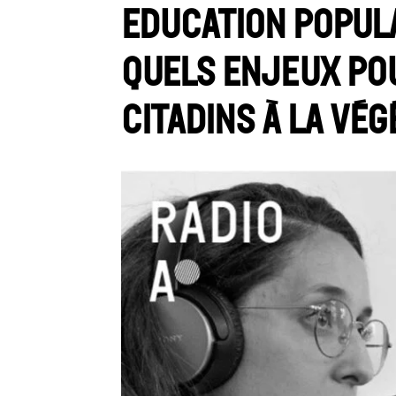
Education popula
quels enjeux po
citadins à la vég