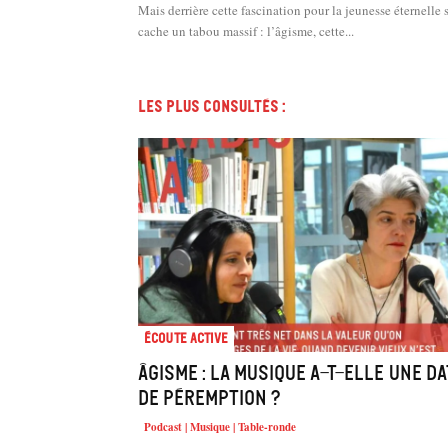
Mais derrière cette fascination pour la jeunesse éternelle 
cache un tabou massif : l’âgisme, cette...
Les plus consultés :
Écoute active
Âgisme : la musique a-t-elle une d
de péremption ?
Podcast | Musique | Table-ronde