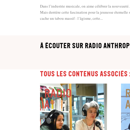
Dans l’industrie musicale, on aime célébrer la nouveauté.
Mais derrière cette fascination pour la jeunesse éternelle 
cache un tabou massif : l’âgisme, cette...
à écouter sur Radio Anthrop
Tous les contenus associés 