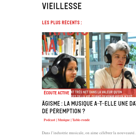
vieillesse
Les plus récents :
Écoute active
Âgisme : la musique a-t-elle une d
de péremption ?
Podcast | Musique | Table-ronde
Dans l’industrie musicale, on aime célébrer la nouveauté.