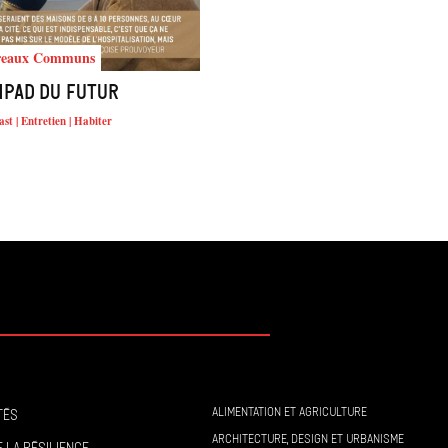
reaux Communs
hpad du futur
st | Entretien | Habiter
ALIMENTATION ET AGRICULTURE
tés
ARCHITECTURE, DESIGN ET URBANISME
 la résilience