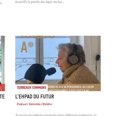
recueilli la parole des âgés sur les...
se
Terreaux Communs
ate
L’Ehpad du futur
Podcast | Entretien | Habiter
À travers des débats organisés dans différents territoires, le