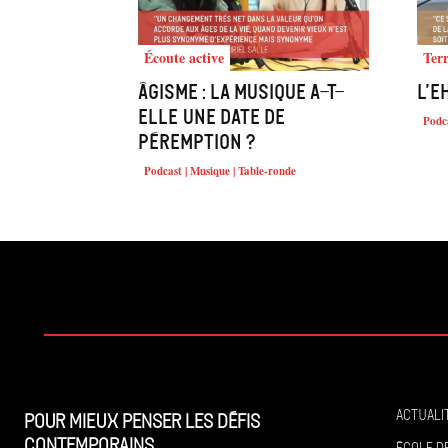
Écoute active
Ter
Âgisme : la musique a-t-
L’E
elle une date de
Podca
péremption ?
Podcast | Musique | Table-ronde
Actuali
Pour mieux penser les défis
contemporains
École de