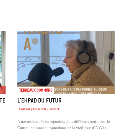
Terreaux Communs
ate
L’Ehpad du futur
Podcast | Entretien | Habiter
À travers des débats organisés dans différents territoires, le
Conseil national autoproclamé de la vieillesse (CNaV) a