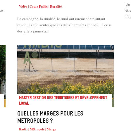
Un 
Vidéo | Cours Public | Ruralité
ce
êtr
l’ap
La campagne, la ruralité, le rural ont rarement été autant
invoqués et discutés que ces deux dernières années. La crise
des gilets jaunes a...
Master Gestion des territoires et développement
local
Quelles marges pour les
métropoles ?
Radio | Métropole | Marge