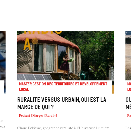
Master Gestion des territoires et développement
Ma
local
lo
Ruralité versus urbain, qui est la
Q
marge de qui ?
m
Podcast | Marges | Ruralité
Ra
ut
es à
Claire Delfosse, géographe ruraliste à l’Université Lumière
Les