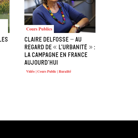
Cours Publics
les
Claire Delfosse – Au
regard de « l’urbanité » :
la campagne en France
aujourd’hui
Vidéo | Cours Public | Ruralité