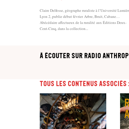
Claire Delfosse, géographe ruraliste à l’Université Lumièr
Lyon 2, publie début février Arbre, Bruit, Cabane…
Abécédaire affectueux de la ruralité aux Éditions Deux-
Cent-Cinq, dans la collection...
à écouter sur Radio Anthrop
Tous les contenus associés 