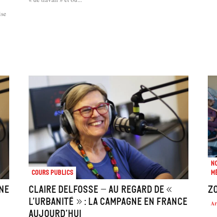
ise
No
Cours Publics
mé
gne
Claire Delfosse – Au regard de «
Z
l’urbanité » : la campagne en France
Ar
aujourd’hui