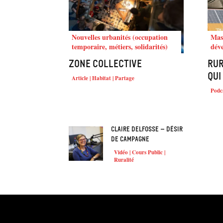
Nouvelles urbanités (occupation
Mast
temporaire, métiers, solidarités)
dév
Zone collective
Rur
qui
Article | Habitat | Partage
Podca
Claire Delfosse – Désir
de campagne
Vidéo | Cours Public |
Ruralité