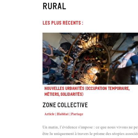
Rural
Les plus récents :
Nouvelles urbanités (occupation temporaire,
métiers, solidarités)
Zone collective
Article | Habitat | Partage
Un matin, l’évidence s’impose : ce que nous vivons ne pe
être lu uniquement à travers le prisme des utopies associé