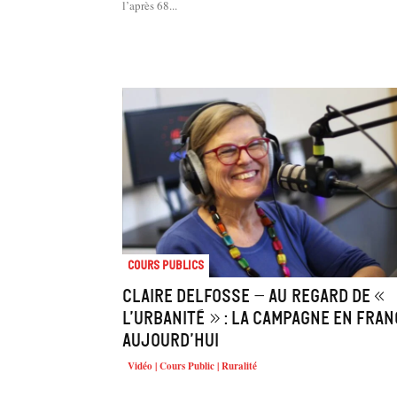
l’après 68...
Cours Publics
Claire Delfosse – Au regard de «
l’urbanité » : la campagne en Fran
aujourd’hui
Vidéo | Cours Public | Ruralité