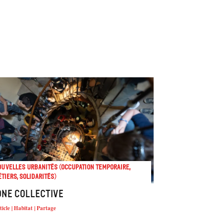
uvelles urbanités (occupation temporaire,
tiers, solidarités)
one collective
ticle | Habitat | Partage