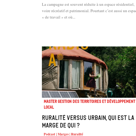
La campagne est souvent réduite à un espace résidentiel,
voire récréatif et patrimonial. Pourtant c’est aussi un espa
« de travail » et où...
Master Gestion des territoires et développement
local
Ruralité versus urbain, qui est la
marge de qui ?
Podcast | Marges | Ruralité