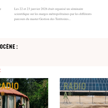
e
Les 22 et 23 janvier 2026 était organisé un séminaire
scientifique sur les marges métropolitaines par les différents
parcours du master Gestion des Territoires...
ocène :
: