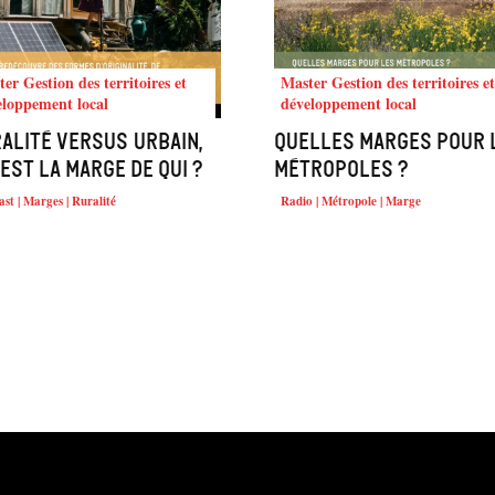
er Gestion des territoires et
Master Gestion des territoires et
eloppement local
développement local
alité versus urbain,
Quelles marges pour 
 est la marge de qui ?
métropoles ?
st | Marges | Ruralité
Radio | Métropole | Marge