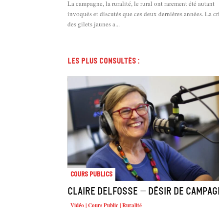
La campagne, la ruralité, le rural ont rarement été autant
invoqués et discutés que ces deux dernières années. La cr
des gilets jaunes a...
Les plus consultés :
Cours Publics
Claire Delfosse – Désir de campa
Vidéo | Cours Public | Ruralité