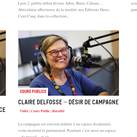
Lyon 2, publie début février Arbre, Bruit, Cabane…
sci
Abécédaire affectueux de la ruralité aux Éditions Deux-
par
Cent-Cinq, dans la collection...
Cours Publics
Claire Delfosse – Désir de campagne
ce
Vidéo | Cours Public | Ruralité
La campagne est souvent réduite à un espace résidentiel,
voire récréatif et patrimonial. Pourtant c’est aussi un espace
« de travail » et où...