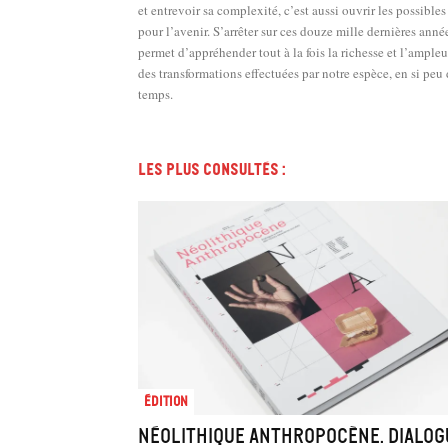
et entrevoir sa complexité, c’est aussi ouvrir les possibles
pour l’avenir. S’arrêter sur ces douze mille dernières anné
permet d’appréhender tout à la fois la richesse et l’ampleu
des transformations effectuées par notre espèce, en si peu
temps.
Les plus consultés :
Édition
Néolithique Anthropocène. Dialog