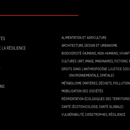
ALIMENTATION ET AGRICULTURE
tés
ARCHITECTURE, DESIGN ET URBANISME
 la résilience
BIODIVERSITÉ (HUMAINS, NON-HUMAINS, VIVANT
CULTURES (ART, IMAGE, IMAGINAIRES, FICTIONS, 
l
DROITS DANS L’ANTHROPOCÈNE (JUSTICE SOCI
ENVIRONNEMENTALE, SPATIALE)
MÉTABOLISME (MATIÈRES, DÉCHETS, POLLUTION
ons
MOBILISATION DES SOCIÉTÉS
RÉORIENTATION ÉCOLOGIQUES DES TERRITOIRE
SANTÉ (ÉCOTOXICOLOGIE, SANTÉ GLOBALE)
VULNÉRABILITÉ, CATASTROPHES, RÉSILIENCE