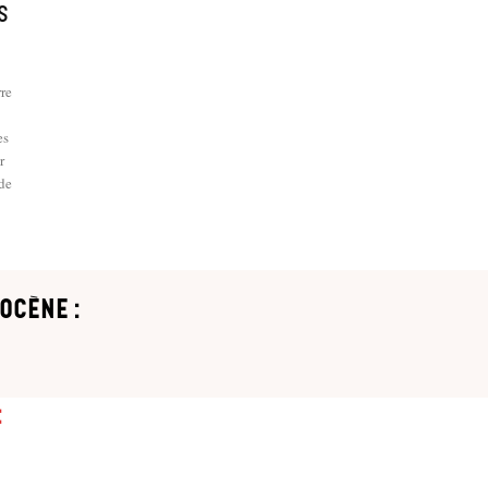
s
rre
es
r
 de
ocène :
: