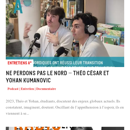
Entretiens A°
Ne Perdons pas le nord – Théo César et
Yohan Kumanovic
Podcast | Entretien | Documentaire
2023, Théo et Yohan, étudiants, discutent des enjeux globaux actuels. Ils
constatent, imaginent, doutent. Oscillant de l’appréhension à l’espoir, ils en
viennent à se...