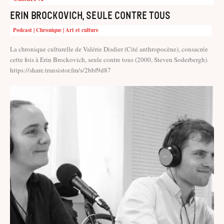
Erin Brockovich, seule contre tous
Podcast | Chronique | Art et culture
La chronique culturelle de Valérie Disdier (Cité anthropocène), consacrée
cette fois à Erin Brockovich, seule contre tous (2000, Steven Soderbergh).
https://share.transistor.fm/s/2bbf9d87