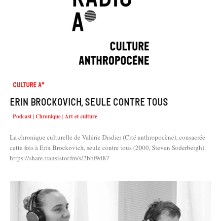
Culture A°
Erin Brockovich, seule contre tous
Podcast | Chronique | Art et culture
La chronique culturelle de Valérie Disdier (Cité anthropocène), consacrée
cette fois à Erin Brockovich, seule contre tous (2000, Steven Soderbergh).
https://share.transistor.fm/s/2bbf9d87