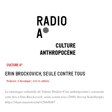
Culture A°
Erin Brockovich, seule contre tous
Podcast | Chronique | Art et culture
La chronique culturelle de Valérie Disdier (Cité anthropocène), consacrée
cette fois à Erin Brockovich, seule contre tous (2000, Steven Soderbergh).
https://share.transistor.fm/s/2bbf9d87