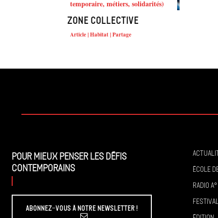
temporaire, métiers, solidarités)
Zone collective
Article | Habitat | Partage
Actuali
Pour mieux penser les défis
contemporains
École de
Radio A°
Festiva
Abonnez-vous à Notre Newsletter !
Édition