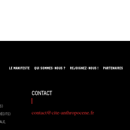
LE MANIFESTE
QUI SOMMES-NOUS ?
REJOIGNEZ-NOUS !
PARTENAIRES
contact
S)
contact@cite-anthropocene.fr
RÉCITS)
ALE,