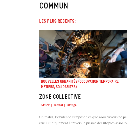
commun
Les plus récents :
Nouvelles urbanités (occupation temporaire,
métiers, solidarités)
Zone collective
Article | Habitat | Partage
Un matin, l’évidence s’impose : ce que nous vivons ne pe
être lu uniquement à travers le prisme des utopies associé