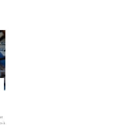
ut
es à