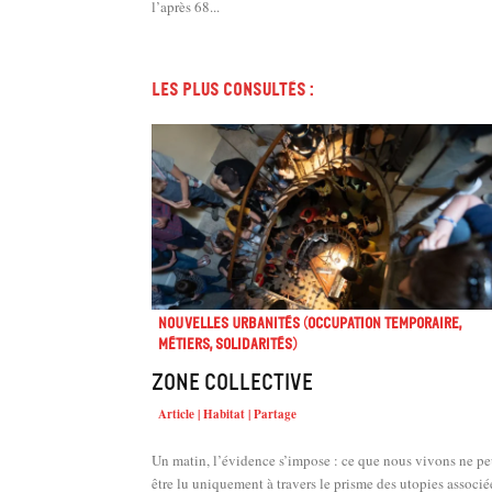
l’après 68...
Les plus consultés :
Nouvelles urbanités (occupation temporaire,
métiers, solidarités)
Zone collective
Article | Habitat | Partage
Un matin, l’évidence s’impose : ce que nous vivons ne pe
être lu uniquement à travers le prisme des utopies associé