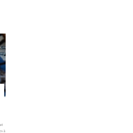
ut
es à