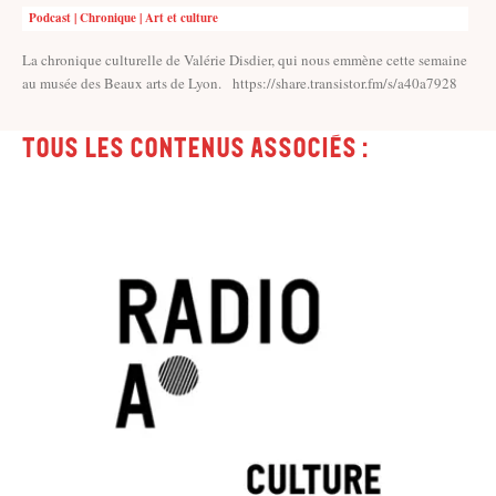
Podcast | Chronique | Art et culture
La chronique culturelle de Valérie Disdier, qui nous emmène cette semaine
au musée des Beaux arts de Lyon. https://share.transistor.fm/s/a40a7928
Tous les contenus associés :