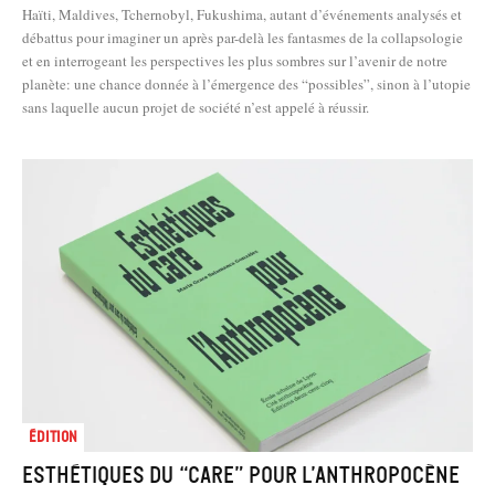
Haïti, Maldives, Tchernobyl, Fukushima, autant d’événements analysés et
débattus pour imaginer un après par-delà les fantasmes de la collapsologie
et en interrogeant les perspectives les plus sombres sur l’avenir de notre
planète: une chance donnée à l’émergence des “possibles”, sinon à l’utopie
sans laquelle aucun projet de société n’est appelé à réussir.
Édition
Esthétiques du “care” pour l’Anthropocène