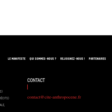
LE MANIFESTE
QUI SOMMES-NOUS ?
REJOIGNEZ-NOUS !
PARTENAIRES
contact
S)
contact@cite-anthropocene.fr
RÉCITS)
ALE,